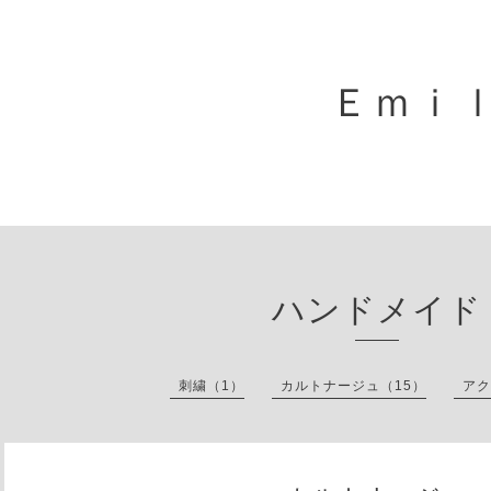
Ｅｍｉｌ
ハンドメイド
刺繍（1）
カルトナージュ（15）
アク