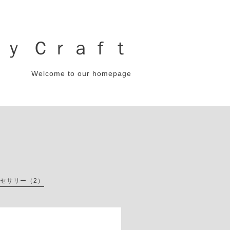
ｙ Ｃｒａｆｔ
Welcome to our homepage
セサリー（2）